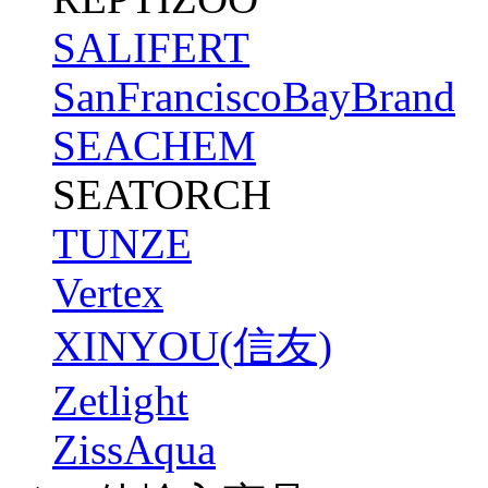
SALIFERT
SanFranciscoBayBrand
SEACHEM
SEATORCH
TUNZE
Vertex
XINYOU(信友)
Zetlight
ZissAqua