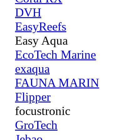
DVH
EasyReefs
Easy Aqua
EcoTech Marine
exaqua
FAUNA MARIN
Flipper
focustronic
GroTech
Jebao