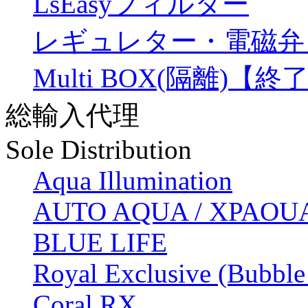
LsEasyフィルター
レギュレター・電磁弁
Multi BOX(隔離)【終
総輸入代理
Sole Distribution
Aqua Illumination
AUTO AQUA / XPAOU
BLUE LIFE
Royal Exclusive (Bubble
Coral RX