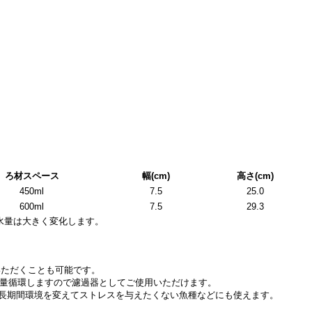
ろ材スペース
幅(cm)
高さ(cm)
450ml
7.5
25.0
600ml
7.5
29.3
水量は大きく変化します。
いただくことも可能です。
定量循環しますので濾過器としてご使用いただけます。
長期間環境を変えてストレスを与えたくない魚種などにも使えます。