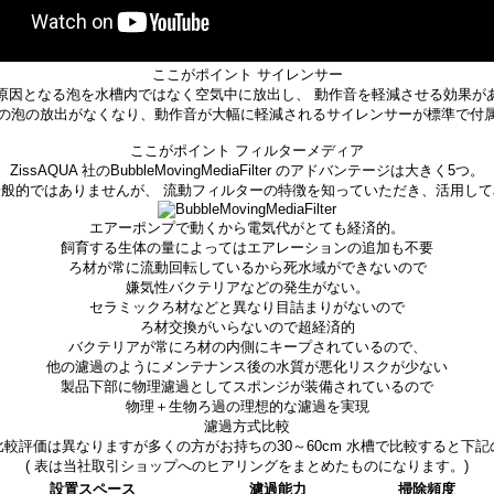
ここがポイント サイレンサー
原因となる泡を水槽内ではなく空気中に放出し、 動作音を軽減させる効果が
の泡の放出がなくなり、動作音が大幅に軽減されるサイレンサーが標準で付
ここがポイント フィルターメディア
ZissAQUA 社のBubbleMovingMediaFilter のアドバンテージは大きく5つ。
般的ではありませんが、 流動フィルターの特徴を知っていただき、活用し
エアーポンプで動くから電気代がとても経済的。
飼育する生体の量によってはエアレーションの追加も不要
ろ材が常に流動回転しているから死水域ができないので
嫌気性バクテリアなどの発生がない。
セラミックろ材などと異なり目詰まりがないので
ろ材交換がいらないので超経済的
バクテリアが常にろ材の内側にキープされているので、
他の濾過のようにメンテナンス後の水質が悪化リスクが少ない
製品下部に物理濾過としてスポンジが装備されているので
物理＋生物ろ過の理想的な濾過を実現
濾過方式比較
較評価は異なりますが多くの方がお持ちの30～60cm 水槽で比較すると下
( 表は当社取引ショップへのヒアリングをまとめたものになります。)
設置スペース
濾過能力
掃除頻度