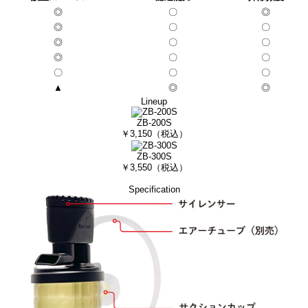
◎
〇
◎
◎
〇
〇
◎
〇
〇
◎
〇
〇
〇
〇
〇
▲
◎
◎
Lineup
ZB-200S
￥3,150（税込）
ZB-300S
￥3,550（税込）
Specification