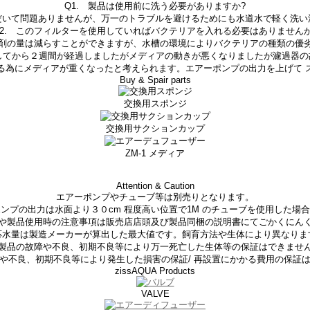
Q1. 製品は使用前に洗う必要がありますか?
だいて問題ありませんが、万一のトラブルを避けるためにも水道水で軽く洗い
Q2. このフィルターを使用していればバクテリアを入れる必要はありませんか
剤の量は減らすことができますが、水槽の環境によりバクテリアの種類の優
置してから２週間が経過しましたがメディアの動きが悪くなりましたが濾過器の
る為にメディアが重くなったと考えられます。エアーポンプの出力を上げて 
Buy & Spair parts
交換用スポンジ
交換用サクションカップ
ZM-1 メディア
Attention & Caution
エアーポンプやチューブ等は別売りとなります。
ンプの出力は水面より３０cm 程度高い位置で1M のチューブを使用した場
や製品使用時の注意事項は販売店店頭及び製品同梱の説明書にてごかくにん
応水量は製造メーカーが算出した最大値です。飼育方法や生体により異なりま
製品の故障や不良、初期不良等により万一死亡した生体等の保証はできませ
や不良、初期不良等により発生した損害の保証/ 再設置にかかる費用の保証
zissAQUA Products
VALVE