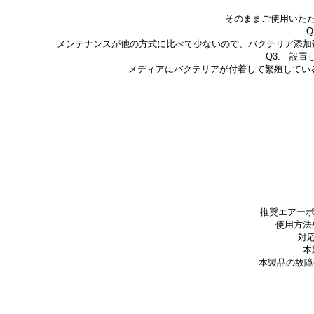
そのままご使用いた
メンテナンスが他の方式に比べて少ないので、バクテリア添加
Q3. 設
メディアにバクテリアが付着して繁殖してい
推奨エアーポ
使用方法
対
本
本製品の故障