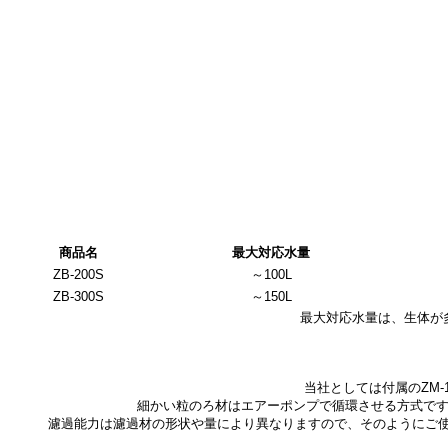
商品名
最大対応水量
ZB-200S
～100L
ZB-300S
～150L
最大対応水量は、生体が
当社としては付属のZM
細かい粒のろ材はエアーポンプで循環させる方式です
濾過能力は濾過材の形状や量により異なりますので、そのようにご