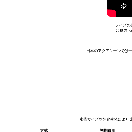
ノイズの
水槽内へ
日本のアクアシーンでは一
水槽サイズや飼育生体により比
方式
初期費用