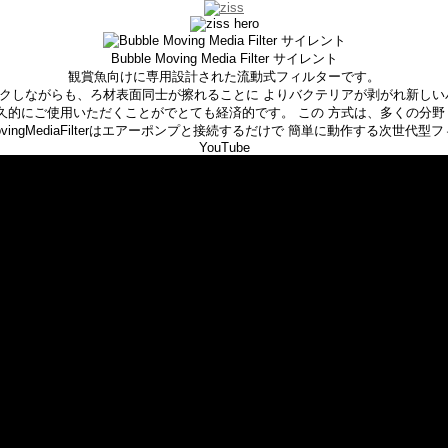
Bubble Moving Media Filter サイレント
観賞魚向けに専用設計された流動式フィルターです。
クしながらも、ろ材表面同士が擦れることに よりバクテリアが剥がれ新しい
久的にご使用いただくことがでとても経済的です。 この 方式は、多くの分
bleMovingMediaFilterはエアーポンプと接続するだけで 簡単に動作する次世代
YouTube