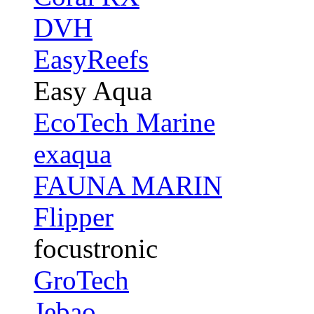
DVH
EasyReefs
Easy Aqua
EcoTech Marine
exaqua
FAUNA MARIN
Flipper
focustronic
GroTech
Jebao