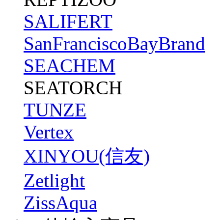
SALIFERT
SanFranciscoBayBrand
SEACHEM
SEATORCH
TUNZE
Vertex
XINYOU(信友)
Zetlight
ZissAqua