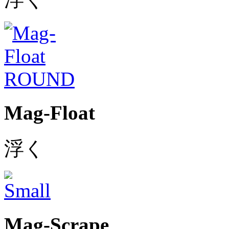
Mag-Float
浮く
Mag-Scrape