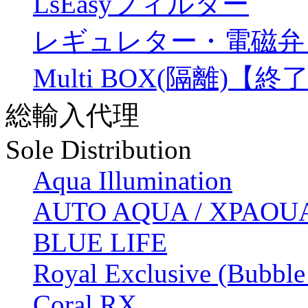
LsEasyフィルター
レギュレター・電磁弁
Multi BOX(隔離)【終
総輸入代理
Sole Distribution
Aqua Illumination
AUTO AQUA / XPAOU
BLUE LIFE
Royal Exclusive (Bubble
Coral RX